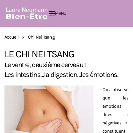
MENU
Passer au contenu principal
Accueil
Chi Nei Tsang
LE CHI NEI TSANG
Le ventre, deuxième cerveau !
Les intestins…la digestion…les émotions.
On a observé
que les
émotions
dites «
négatives »,
constituent